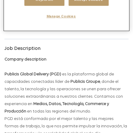
mail_outline
Get future jobs matching this search
Manage Cookies
Login
or
Register
Job Description
Company description
Publicis Global Delivery (PGD)
es la plataforma global de
capacidades conectadas líder de
Publicis Groupe
, donde el
talento, la tecnología y las operaciones se unen para ofrecer
soluciones extraordinarias a nuestros clientes. Contamos con
experiencia en
Medios, Datos, Tecnología, Commerce y
Producción
en todas las regiones del mundo.
PGD está conformado por el mejor talento y las mejores
formas de trabajo, lo que nos permite impulsar la innovación, la