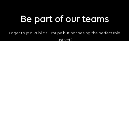
Be part of our teams
Eager to join Publicis Groupe but not seeing the perfect role
just yet?
Join our talent pool
so we can connect with you for future job
opportunities.
Connect with us