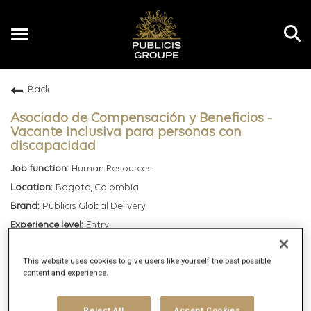
Toggle
navigation
Back
EN
Asociado de Compensación y Beneficios -
Vacante inclusiva para personas con
discapacidad
Human Resources
Bogota, Colombia
Publicis Global Delivery
Entry
Hybrid
This website uses cookies to give users like yourself the best possible
6/12/2026
content and experience.
154202
Reject All
Accept Cookies