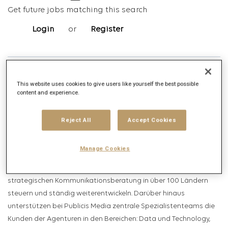
Get future jobs matching this search
Login
or
Register
Job Description
This website uses cookies to give users like yourself the best possible
Company description
content and experience.
Publicis Media ist das weltweit zweitgrößte
Reject All
Accept Cookies
Mediaagenturnetzwerk und Teil des französischen
Kommunikationskonzerns Publicis Groupe. Als globale Holding
Manage Cookies
lebt Publicis Media durch seine globalen Agenturmarken Zenith,
Starcom und Spark, die das Kundengeschäft in der
strategischen Kommunikationsberatung in über 100 Ländern
steuern und ständig weiterentwickeln. Darüber hinaus
unterstützen bei Publicis Media zentrale Spezialistenteams die
Kunden der Agenturen in den Bereichen: Data und Technology,