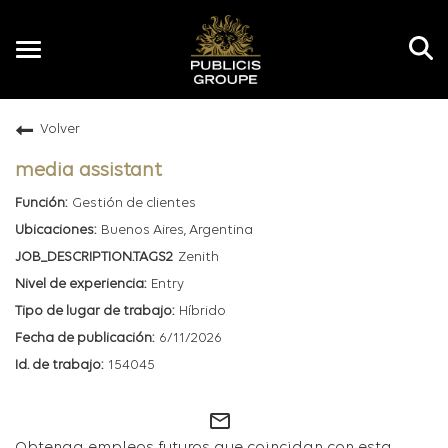
Toggle
navigation
Volver
ES
media assistant
Gestión de clientes
Buenos Aires, Argentina
Zenith
Entry
Híbrido
6/11/2026
154045
mail_outline