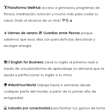
🏋️
Plataforma
WellHub
acceso a gimnasios, programas de
fitness, meditación, nutrición y mucho más para cuidar tu
salud. ¡Todo al alcance de un
click
!
💚💪🧘
☀️
Viernes
de verano
🎁
Guardias entre fiestas
porque
sabemos que esos días son para disfrutar, descansar y
recargar energía.
📚💡
English
for
Business:
Llevá
tu inglés al próximo nivel a
través de una plataforma de aprendizaje
on
demand
que te
ayuda a perfeccionar tu inglés a tu ritmo.
🌍
#WorkYourWorld:
trabaja
hasta 6
semanas
desde
cualquier
parte
del
mundo
, a
partir
de
tu
primer
año
de
antigüedad
.
💻
Subsidio
por
conectividad
para
facilitar
tus
gastos
de home