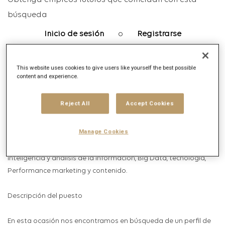
Obtenga empleos futuros que coincidan con esta
búsqueda
Inicio de sesión
o
Registrarse
This website uses cookies to give users like yourself the best possible
content and experience.
Descripción del puesto
Descripción de la empresa
Reject All
Accept Cookies
Publicis Media
es una agencia de medios dedicada a crear valor
Manage Cookies
para nuestros clientes a través del manejo de medios
tradicionales y digitales utilizando estrategias de inversión,
inteligencia y análisis de la información, Big Data, tecnología,
Performance marketing y contenido.
Descripción del puesto
En esta ocasión nos encontramos en búsqueda de un
perfil de