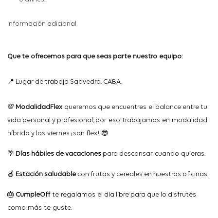
Información adicional
Que
te
ofrecemos
para que seas
parte
nuestro
equipo
:
📍
Lugar de
trabajo
Saavedra, CABA.
💯
ModalidadFlex
queremos
que
encuentres
el
balance entre
tu
vida
personal y
profesional
,
por
eso
trabajamos
en
modalidad
híbrida
y
los
viernes
¡son flex!
😎
🌴
Días
hábiles
de
vacaciones
para
descansar
cuando
quieras
.
🍎
Estación saludable
con frutas y cereales en nuestras oficinas.
🎂
CumpleOff
te
regalamos
el
día libre para que lo
disfrutes
como
más
te
guste
.