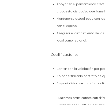
Apoy
ar
en el pensamiento creat
propuesta disruptiva que llame 
Mantenerse actualizado con las 
con el equipo
.
Asegurar el cumplimiento de los 
local co
mo
regional.
Cualificaciones
Contar con la validación por par
No haber firmado contrat
o
de a
Disponibilidad de horario de ofi
Buscamos practicantes con difer