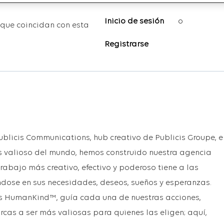
Inicio de sesión
o
que coincidan con esta
Registrarse
ublicis
Communications
,
hub
creativo de Publicis Groupe, e
 valioso del mundo, hemos construido nuestra agencia
trabajo más creativo, efectivo y poderoso tiene a las
ndose en sus necesidades, deseos, sueños y esperanzas.
s
HumanKind
™, guía cada una de nuestras acciones,
as a ser más valiosas para quienes las eligen; aquí,