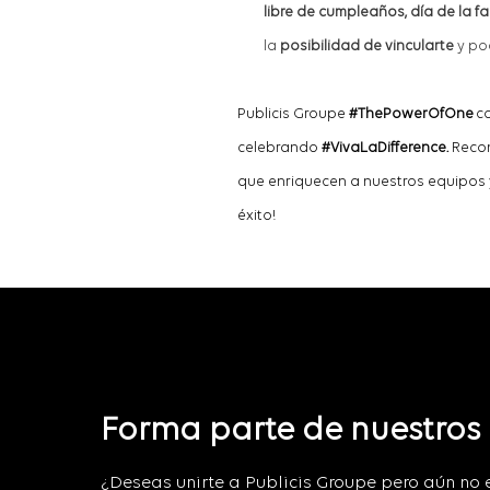
libre de cumpleaños, día de la fa
la
posibilidad de vincularte
y
po
Publicis Groupe
#ThePowerOfOne
co
celebrando
#VivaLaDifference.
Reco
que enriquecen a nuestros equipos y
éxito!
Forma parte de nuestros
¿Deseas unirte a Publicis Groupe pero aún no 