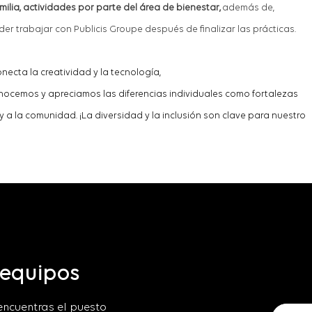
milia,
a
ctividades
por parte del área de
bienestar,
además de,
der trabajar
con Publicis Groupe después de finalizar las prácticas.
necta la creatividad y la tecnología,
noce
mo
s y aprecia
mo
s las diferencias individuales co
mo
fortalezas
 a la comunidad. ¡La diversidad y la inclusión son clave para nuestro
 equipos
encuentras el puesto