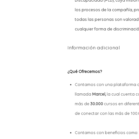
Discapacidad (PcD), cuya misión
los procesos de la compañía, pr
todas las personas son valorada
cualquier forma de discriminació
Información adicional
¿Qué Ofrece
mo
s?
Conta
mo
s con una plataforma de
llamada
Marcel,
la cual cuenta c
más de
30.000
cursos en difere
de conectar con las más de 100.
Conta
mo
s con beneficios co
mo
: