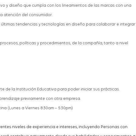
ivo y diseño que cumpla con los lineamientos de las marcas con una
la atención del consumidor.
últimas tendencias y tecnologías en diseño
para colaborar e inte
gra
r
procesos, políticas y procedimientos, de la compañía, tanto a nivel
te de la Institución Educativa para poder iniciar sus
prácticas.
prendizaje previamente
con otra empresa
.
cina
(
Lunes
a
Viernes
8:30am – 5:30pm)
entes niveles de experiencia e intereses, incluyendo Personas con