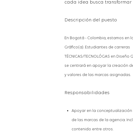
cada idea busca transformar 
Descripción del puesto
En
Bogotá - Colombia
, esta
mo
s en 
Gráfico(a)
.
E
studiantes de carreras
TÉCNICAS/TECNOLÓGAS
en
D
iseño
se centrará en apoyar la creación 
y valores de las marcas asignadas.
Responsabilidades
Apoy
ar
en
la
conceptualización 
de las marcas de la agencia. Inc
contenido entre otros.