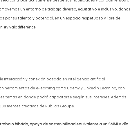
 será contribuir activamente desde sus habilidades y conocimientos a
omovemos un entorno de trabajo diverso, equitativo e inclusivo, dond
s por su talento y potencial, en un espacio respetuoso y libre de
n. #vivaladifferénce
 interacción y conexión basada en inteligencia artificial
on herramientas de e-learning co
mo
Udemy y
LinkedIn
Learning
, con
ntes temas en donde podrá capacitarse según sus intereses. Además
000 mentes creativas de Publicis Groupe.
trabajo hibrido,
apoyo de sostenibilidad equivalente a un SMMLV, día