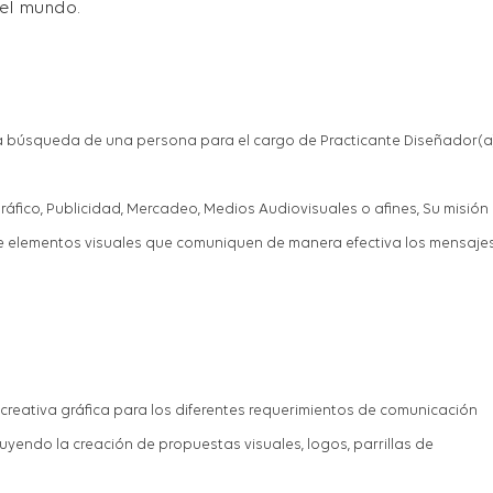
el mundo.
la búsqueda de una persona para el cargo de
Practicante
Diseñador(a
G
ráfico,
P
ublicidad,
M
ercadeo,
Medios Audiovisuales
o afines
,
Su misión
de elementos visuales que comuniquen de manera efectiva los mensaje
creativa gráfica para los diferentes requerimientos de comunicación
luyendo la creación de propuestas visuales, logos, parrillas de