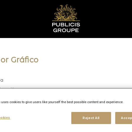
or Gráfico
ia
Burnett
/Admins
 uses cookies to give users like yourself the best possible content and experience.
rido
26
okies
Reject All
Accep