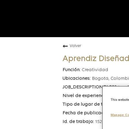
Volver
Aprendiz Diseñad
Creatividad
Bogota, Colomb
Leo 
Interns
This website
Híb
6/12/20
Manage Co
152273