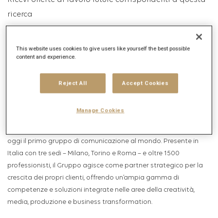
Ricevi offerte di lavoro future corrispondenti a questa
ricerca
Accedi
o
Registrati
This website uses cookies to give users like yourself the best possible
content and experience.
Descrizione posizione lavorativa
Reject All
Accept Cookies
Descrizione dell'azienda
Manage Cookies
Publicis Groupe
Fondata nel 1926 da Marcel Bleustein-Blanchet,
Publicis Groupe
è
oggi il primo gruppo di comunicazione al mondo. Presente in
Italia con tre sedi – Milano, Torino e Roma – e oltre 1500
professionisti, il Gruppo agisce come partner strategico per la
crescita dei propri clienti, offrendo un’ampia gamma di
competenze e soluzioni integrate nelle aree della creatività,
media, produzione e business transformation.