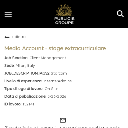
Toggle
navigation
Indietro
IT
Media Account - stage extracurriculare
Client Management
Milan, Italy
Starcom
Interns/Admins
On-Site
5/26/2026
152141
mail_outline