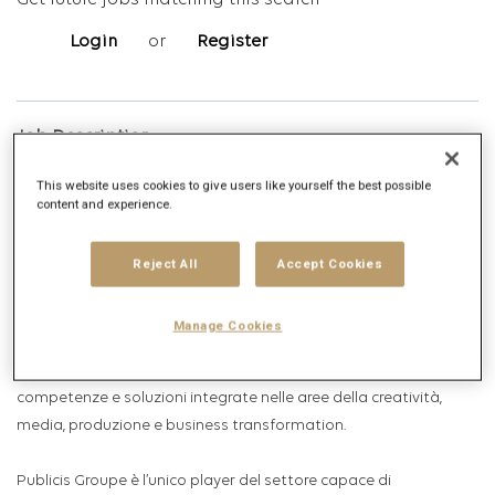
Get future jobs matching this search
Login
or
Register
Job Description
Company description
This website uses cookies to give users like yourself the best possible
content and experience.
Publicis Groupe
Fondata nel 1926 da Marcel Bleustein-Blanchet,
Publicis Groupe
è
Reject All
Accept Cookies
oggi il primo gruppo di comunicazione al mondo. Presente in
Italia con tre sedi – Milano, Torino e Roma – e oltre 1500
Manage Cookies
professionisti, il Gruppo agisce come partner strategico per la
crescita dei propri clienti, offrendo un’ampia gamma di
competenze e soluzioni integrate nelle aree della creatività,
media, produzione e business transformation.
Publicis Groupe è l’unico player del settore capace di