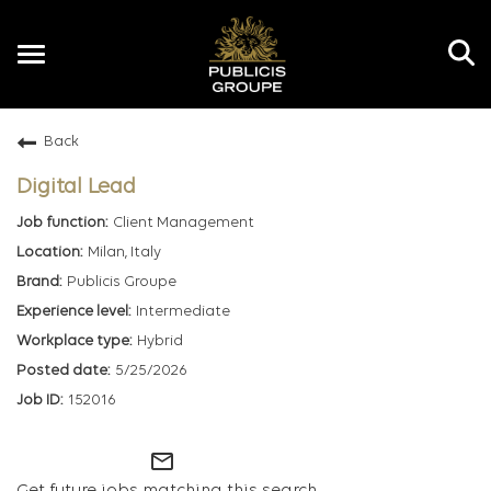
Toggle
navigation
Back
EN
Digital Lead
Client Management
Milan, Italy
Publicis Groupe
Intermediate
Hybrid
5/25/2026
152016
mail_outline