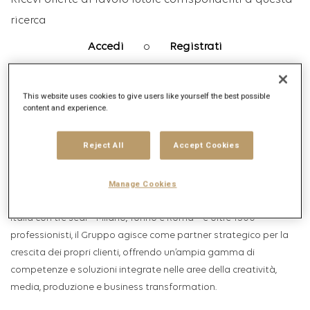
Ricevi offerte di lavoro future corrispondenti a questa
ricerca
Accedi
o
Registrati
This website uses cookies to give users like yourself the best possible
Descrizione posizione lavorativa
content and experience.
Descrizione dell'azienda
Reject All
Accept Cookies
Publicis Groupe
Fondata nel 1926 da Marcel Bleustein-Blanchet, Publicis Groupe è
Manage Cookies
oggi il primo gruppo di comunicazione al mondo. Presente in
Italia con tre sedi – Milano, Torino e Roma – e oltre 1500
professionisti, il Gruppo agisce come partner strategico per la
crescita dei propri clienti, offrendo un’ampia gamma di
competenze e soluzioni integrate nelle aree della creatività,
media, produzione e business transformation.