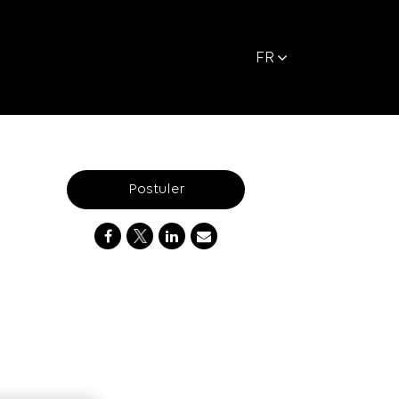
FR
Postuler