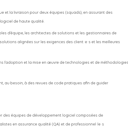
ue et la livraison pour deux équipes (squads), en assurant des
giciel de haute qualité.
es d’équipe, les architectes de solutions et les gestionnaires de
solutions alignées sur les exigences des client·e·s et les meilleures
 l’adoption et la mise en œuvre de technologies et de méthodologie
nt, au besoin, à des revues de code pratiques afin de guider
per des équipes de développement logiciel composées de
listes en assurance qualité (QA) et de professionnel·le·s