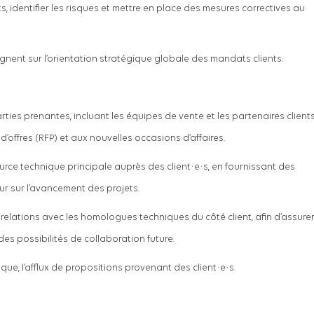
s, identifier les risques et mettre en place des mesures correctives au
alignent sur l’orientation stratégique globale des mandats clients.
rties prenantes, incluant les équipes de vente et les partenaires clients
d’offres (RFP) et aux nouvelles occasions d’affaires.
urce technique principale auprès des client·e·s, en fournissant des
ur sur l’avancement des projets.
s relations avec les homologues techniques du côté client, afin d’assure
 des possibilités de collaboration future.
que, l’afflux de propositions provenant des client·e·s.