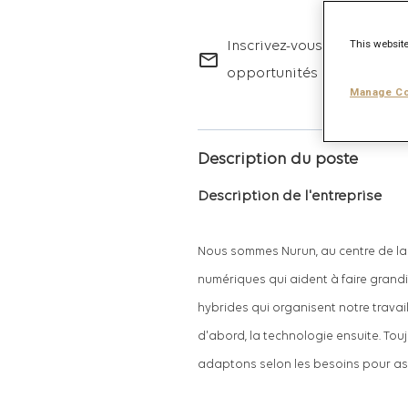
This website
Inscrivez-vous pour recevo
mail_outline
opportunités professionne
Manage Co
Description du poste
Description de l'entreprise
Nous sommes Nurun, au centre de la 
numériques qui aident à faire grand
hybrides qui organisent notre travail 
d'abord, la technologie ensuite. Tou
adaptons selon les besoins pour ass