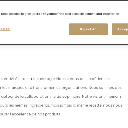
Se connecter
ou
 uses cookies to give users like yourself the best possible content and experience.
ir nos prochaines
lles
S'inscrire
okies
Reject All
Accep
créativité et de la technologie. Nous créons des expériences
ir les marques et à transformer les organisations. Nous sommes des
autour de la collaboration multidisciplinaire. Notre vision : l'humain
jours les mêmes ingrédients, mais jamais la même recette: nous nous
urer l'excellence de nos produits.