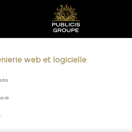
nierie web et logicielle
nada
aire
6