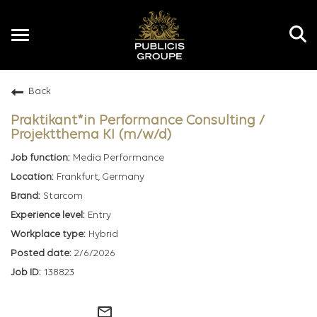
Toggle
navigation
Back
EN
Praktikant*in Performance Consulting /
Projektthema KI (m/w/d)
Media Performance
Frankfurt, Germany
Starcom
Entry
Hybrid
2/6/2026
138823
mail_outline