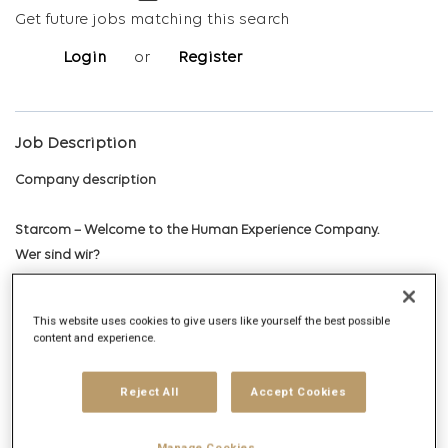
Get future jobs matching this search
Login
or
Register
Job Description
Company description
Starcom – Welcome to the Human Experience Company.
Wer sind wir?
Starcom Germany ist eine der führenden und innovativsten
This website uses cookies to give users like yourself the best possible
Media- und Kommunikationsagenturen in Deutschland. Global
content and experience.
entwickeln mehr als 5000 Mitarbeiter Markenerlebnisse, die
Menschen begeistern und unsere Kunden weltweit erfolgreich
Reject All
Accept Cookies
machen.
Manage Cookies