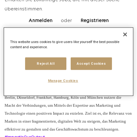
Erhalten Sie zukünftige Jobs, die mit dieser Suche
übereinstimmen.
Anmelden
oder
Registrieren
This website uses cookies to give users like yourself the best possible
Jobbeschreibung
content and experience.
Unternehmensbeschreibung
Reject All
Accept Cookies
Digitas ist eine der größten deutschen Digitalagenturen und Teil des
Manage Cookies
internationalen Digitas-Netzwerks innerhalb der Publicis Groupe, einem der
weltweit führenden Kommunikationsanbieter. Mehr als 550 Expert*innen in
Berlin, Düsseldorf, Frankfurt, Hamburg, Köln und München nutzen die
Macht der Verbindungen, um Mittels der Expertise aus Marketing und
Technologie einen positiven Impact zu erzielen. Ziel ist es, die Relevanz von
Marken in einer fragmentierten, digitalen Welt zu steigern, das Marketing
effektiver zu gestalten und das Geschäftswachstum zu beschleunigen.