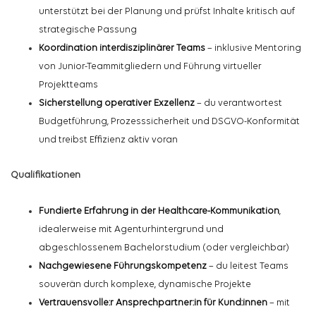
unterstützt bei der Planung und prüfst Inhalte kritisch auf
strategische Passung
Koordination interdisziplinärer Teams
– inklusive Mentoring
von Junior-Teammitgliedern und Führung virtueller
Projektteams
Sicherstellung operativer Exzellenz
– du verantwortest
Budgetführung, Prozesssicherheit und DSGVO-Konformität
und treibst Effizienz aktiv voran
Qualifikationen
Fundierte Erfahrung in der
Healthcare
-Kommunikation
,
idealerweise mit Agenturhintergrund und
abgeschlossenem Bachelorstudium (oder vergleichbar)
Nachgewiesene Führungskompetenz
– du leitest Teams
souverän durch komplexe, dynamische Projekte
Vertrauensvolle:r
Ansprechpartner:in
für
Kund:innen
– mit