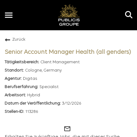
Toggle
navigation
Zurück
DE
Senior Account Manager Health (all genders)
Client Management
Cologne, Germany
Digitas
Specialist
Hybrid
3/12/2026
113286
mail_outline