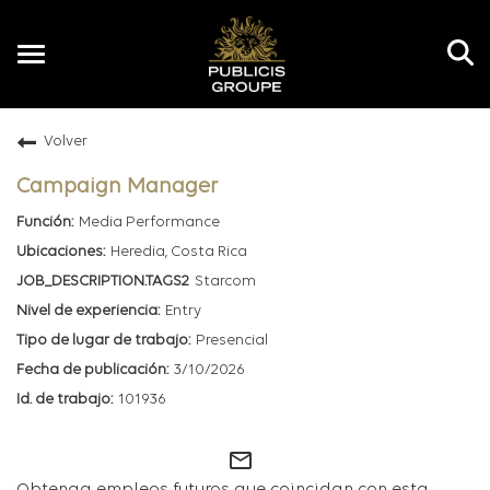
Toggle
navigation
Volver
ES
Campaign Manager
Media Performance
Heredia, Costa Rica
Starcom
Entry
Presencial
3/10/2026
101936
mail_outline