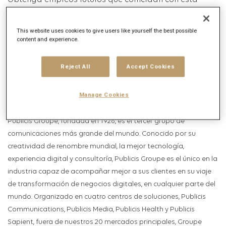
Obtenga empleos futuros que coincidan con esta
búsqueda
This website uses cookies to give users like yourself the best possible
Inicio de sesión
o
Registrarse
content and experience.
Reject All
Accept Cookies
Descripción del puesto
Manage Cookies
Descripción de la empresa
Publicis Groupe, fundada en 1926, es el tercer grupo de
comunicaciones más grande del mundo. Conocido por su
creatividad de renombre mundial, la mejor tecnología,
experiencia digital y consultoría, Publicis Groupe es el único en la
industria capaz de acompañar mejor a sus clientes en su viaje
de transformación de negocios digitales, en cualquier parte del
mundo. Organizado en cuatro centros de soluciones, Publicis
Communications, Publicis Media, Publicis Health y Publicis
Sapient, fuera de nuestros 20 mercados principales, Groupe